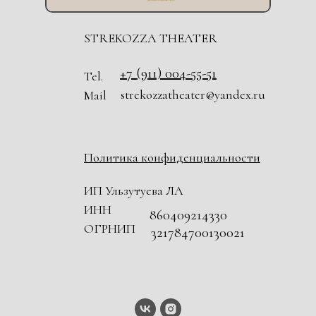
STREKOZZA THEATER
+7 (911) 004-55-51
Tel.
strekozzatheater@yandex.ru
Mail
Политика конфиденциальности
ИП Ульзутуева ЛА
ИНН
860409214330
ОГРНИП
321784700130021